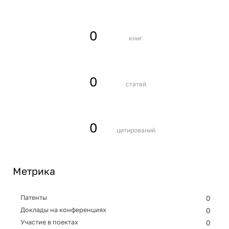
0
книг
0
статей
0
цитирований
Метрика
Патенты
0
Доклады на конференциях
0
Участие в поектах
0