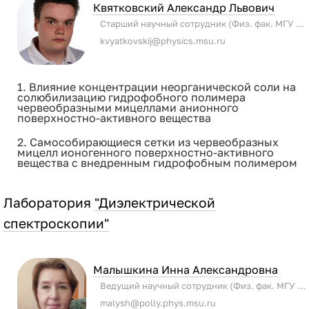
Квятковский Александр Львович
Старший научный сотрудник (Физ. фак. МГУ имени М.В. Ломоносова)
kvyatkovskij@physics.msu.ru
1. Влияние концентрации неорганической соли на
солюбилизацию гидрофобного полимера
червеобразными мицеллами анионного
поверхностно-активного вещества
2. Самособирающиеся сетки из червеобразных
мицелл ионогенного поверхностно-активного
вещества с внедренным гидрофобным полимером
Лаборатория
"Диэлектрической
спектроскопии"
Малышкина Инна Александровна
Ведущий научный сотрудник (Физ. фак. МГУ имени М.В. Ломоносова)
malysh@polly.phys.msu.ru