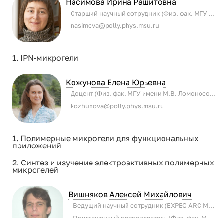
Насимова Ирина Рашитовна
Старший научный сотрудник (Физ. фак. МГУ имени М.В. Ломоносова)
nasimova@polly.phys.msu.ru
1. IPN-микрогели
Кожунова Елена Юрьевна
Доцент (Физ. фак. МГУ имени М.В. Ломоносова)
kozhunova@polly.phys.msu.ru
1. Полимерные микрогели для функциональных
приложений
2. Синтез и изучение электроактивных полимерных
микрогелей
Вишняков Алексей Михайлович
Ведущий научный сотрудник (EXPEC ARC MRC)
Приглашенный преподаватель (Физ. фак. МГУ имени М.В. Ломоносова)