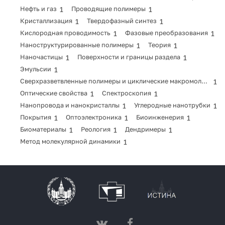
Нефть и газ
1
Проводящие полимеры
1
Кристаллизация
1
Твердофазный синтез
1
Кислородная проводимость
1
Фазовые преобразования
1
Наноструктурированные полимеры
1
Теория
1
Наночастицы
1
Поверхности и границы раздела
1
Эмульсии
1
Сверхразветвленные полимеры и циклические макромолекулы
1
Оптические свойства
1
Спектроскопия
1
Нанопровода и нанокристаллы
1
Углеродные нанотрубки
1
Покрытия
1
Оптоэлектроника
1
Биоинженерия
1
Биоматериалы
1
Реология
1
Дендримеры
1
Метод молекулярной динамики
1