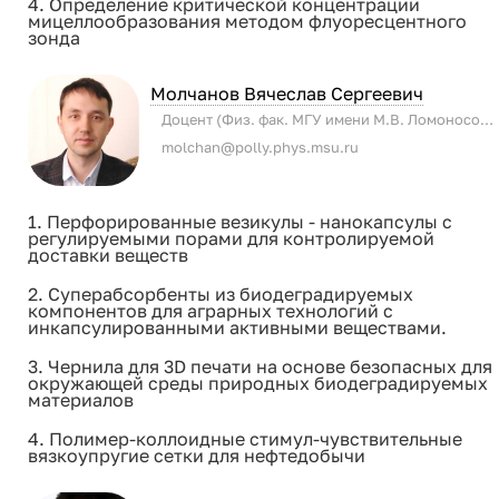
4. Определение критической концентрации
мицеллообразования методом флуоресцентного
зонда
Молчанов Вячеслав Сергеевич
Доцент (Физ. фак. МГУ имени М.В. Ломоносова)
molchan@polly.phys.msu.ru
1. Перфорированные везикулы - нанокапсулы с
регулируемыми порами для контролируемой
доставки веществ
2. Суперабсорбенты из биодеградируемых
компонентов для аграрных технологий с
инкапсулированными активными веществами.
3. Чернила для 3D печати на основе безопасных для
окружающей среды природных биодеградируемых
материалов
4. Полимер-коллоидные стимул-чувствительные
вязкоупругие сетки для нефтедобычи