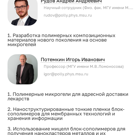
Рудов Андрей Андреевич
Научный сотрудник (Физ. фак. МГУ имени М.В. Ломоносова)
rudov@polly.phys.msu.ru
1. Разработка полимерных композиционных
материалов нового поколения на основе
микрогелей
Потемкин Игорь Иванович
Профессор (МГУ имени М.В.Ломоносова)
igor@polly.phys.msu.ru
1. Полимерные микрогели для адресной доставки
лекарств
2. Наноструктурированные тонкие пленки блок-
сополимеров для мембранных технологий и
хранения информации
3. Использование мицелл блок-сополимеров для
получения нанокластеров металлов и их