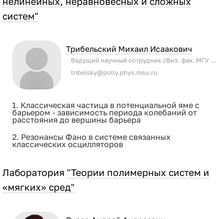
нелинейных, неравновесных и сложных
систем"
Трибельский Михаил Исаакович
Ведущий научный сотрудник (Физ. фак. МГУ имени М.В. Ломоносова)
tribelsky@polly.phys.msu.ru
1. Классическая частица в потенциальной яме с
барьером - зависимость периода колебаний от
расстояния до вершины барьера
2. Резонансы Фано в системе связанных
классических осцилляторов
Лаборатория
"Теории полимерных систем и
«мягких» сред"