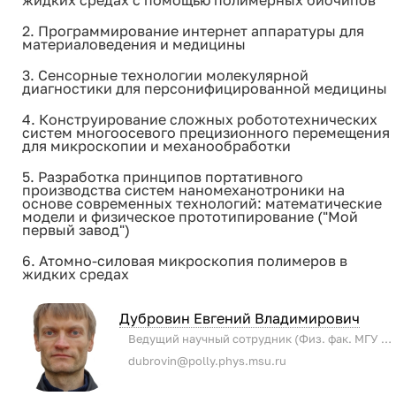
жидких средах с помощью полимерных биочипов
2. Программирование интернет аппаратуры для
материаловедения и медицины
3. Сенсорные технологии молекулярной
диагностики для персонифицированной медицины
4. Конструирование сложных робототехнических
систем многоосевого прецизионного перемещения
для микроскопии и механообработки
5. Разработка принципов портативного
производства систем наномеханотроники на
основе современных технологий: математические
модели и физическое прототипирование ("Мой
первый завод")
6. Атомно-силовая микроскопия полимеров в
жидких средах
Дубровин Евгений Владимирович
Ведущий научный сотрудник (Физ. фак. МГУ имени М.В. Ломоносова)
dubrovin@polly.phys.msu.ru